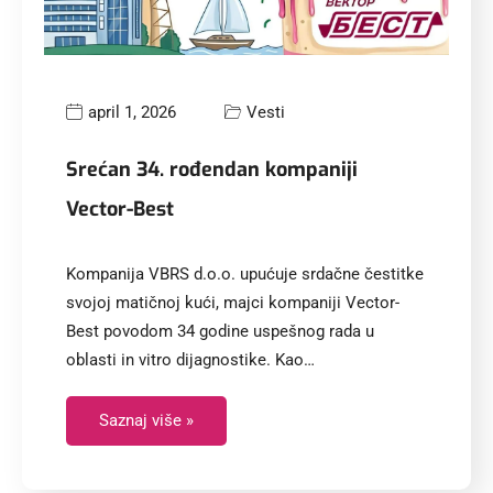
april 1, 2026
Vesti
Srećan 34. rođendan kompaniji
Vector-Best
Kompanija VBRS d.o.o. upućuje srdačne čestitke
svojoj matičnoj kući, majci kompaniji Vector-
Best povodom 34 godine uspešnog rada u
oblasti in vitro dijagnostike. Kao…
Saznaj više »