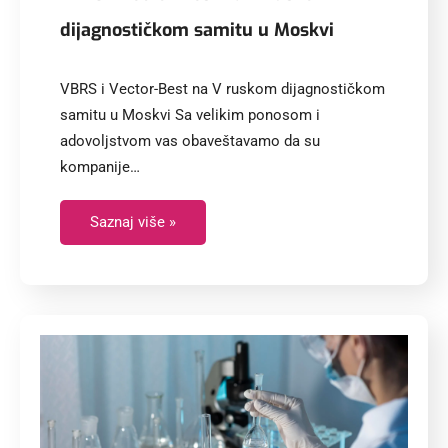
dijagnostičkom samitu u Moskvi
VBRS i Vector-Best na V ruskom dijagnostičkom
samitu u Moskvi Sa velikim ponosom i
adovoljstvom vas obaveštavamo da su
kompanije…
Saznaj više »