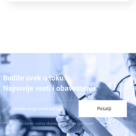
Budite uvek u toku.
Najnovije vesti i obaveštenja.
Pošalji
*** Šaljemo samo važna obaveštenja - bez spamova!