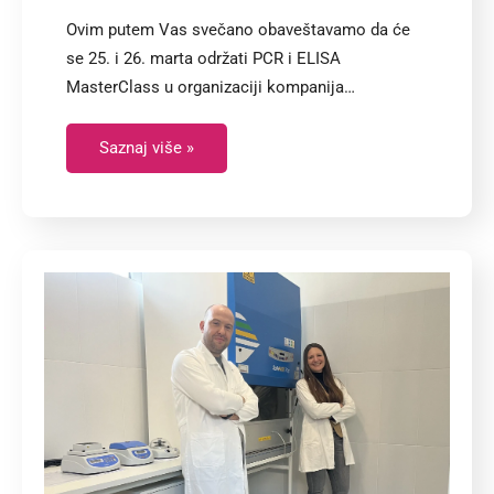
Ovim putem Vas svečano obaveštavamo da će
se 25. i 26. marta održati PCR i ELISA
MasterClass u organizaciji kompanija…
Saznaj više »