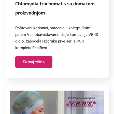
Chlamydia trachomatis sa domaćom
proizvodnjom
Poštovani korisnici, saradnici i kolege, Ovim
putem Vas obaveštavamo da je kompanija VBRS
d.o.o. započela isporuku prve serije PCR
kompleta RealBest…
Saznaj više »