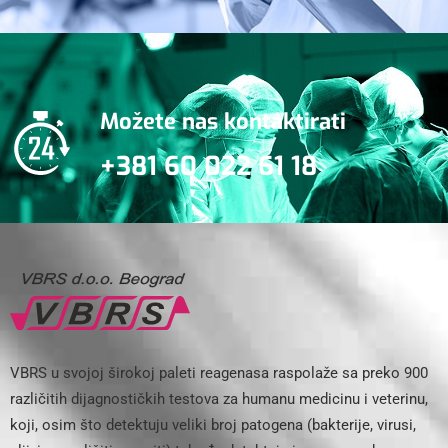
Možete nas kontaktirati
+381 60 022 61 18
VBRS u svojoj širokoj paleti reagenasa raspolaže sa preko 900
različitih dijagnostičkih testova za humanu medicinu i veterinu,
koji, osim što detektuju veliki broj patogena (bakterije, virusi,