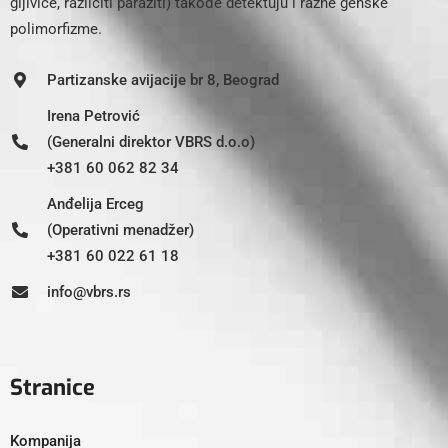
gljivice, različiti paraziti) takođe detektuju i razne genske
polimorfizme.
Partizanske avijacije br 8, Beograd
Irena Petrović
(Generalni direktor VBRS d.o.o)
+381 60 062 82 34
Anđelija Erceg
(Operativni menadžer)
+381 60 022 61 18
info@vbrs.rs
Stranice
Kompanija