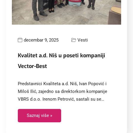
decembar 9, 2025
Vesti
Kvalitet a.d. Niš u poseti kompaniji
Vector-Best
Predstavnici Kvaliteta a.d. Niš, Ivan Popović i
Miloš Ilić, zajedno sa direktorkom kompanije
VBRS d.o.o. Irenom Petrović, sastali su se…
Saznaj više »