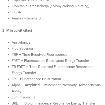
Kloniranje i transfekcija (colony picking & plating)
ELISA
Analiza vitamina D
2. Mikroplejt čitači
Apsorbanca
Fluorescenca
TRF –
T
ime-
R
esolved
F
luorescence
FRET –
F
luorescence
R
esonance
E
nergy
T
ransfer
TR-FRET –
T
ime-
R
esolved
F
luorescence
R
esonance
E
nergy
T
ransfer
FP –
F
luorescence
P
olarization
Alpha –
A
mplified
L
uminescent
P
roximity
H
omogeneous
A
ssay
Luminiscencija
BRET –
B
ioluminescence
R
esonance
E
nergy
T
ransfer