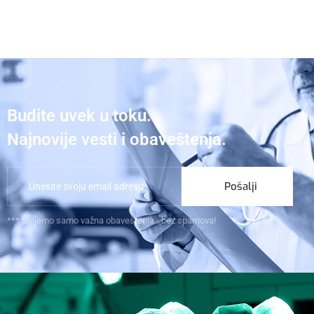
Budite uvek u toku.
Najnovije vesti i obaveštenja.
Pošalji
*** Šaljemo samo važna obaveštenja - bez spamova!