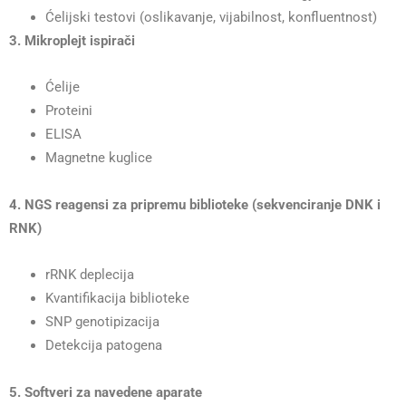
Ćelijski testovi (oslikavanje, vijabilnost, konfluentnost)
3. Mikroplejt ispirači
Ćelije
Proteini
ELISA
Magnetne kuglice
4. NGS reagensi za pripremu biblioteke (sekvenciranje DNK i
RNK)
rRNK deplecija
Kvantifikacija biblioteke
SNP genotipizacija
Detekcija patogena
5. Softveri za navedene aparate