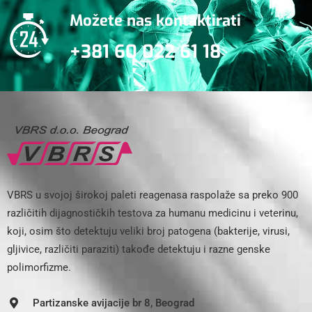
Možete nas kontaktirati
+381 60 022 61 18
VBRS u svojoj širokoj paleti reagenasa raspolaže sa preko 900
različitih dijagnostičkih testova za humanu medicinu i veterinu,
koji, osim što detektuju veliki broj patogena (bakterije, virusi,
gljivice, različiti paraziti) takođe detektuju i razne genske
polimorfizme.
Partizanske avijacije br 8, Beograd