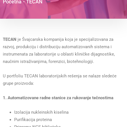
Početna
-
TECAN
TECAN
je Švajcarska kompanija koja je specijalizovana za
razvoj, produkciju i distribuciju automatizovanih sistema i
instrumenata za laboratorije u oblasti kliničke dijagnostike,
naučnim istraživanjima, forenzici, biotehnologiji.
U portfoliu TECAN laboratorijskih rešenja se nalaze sledeće
grupe proizvoda:
1. Automatizovane radne stanice za rukovanje tečnostima
Izolacija nukleinskih kiselina
Purifikacija proteina
Priprema NGS biblioteke