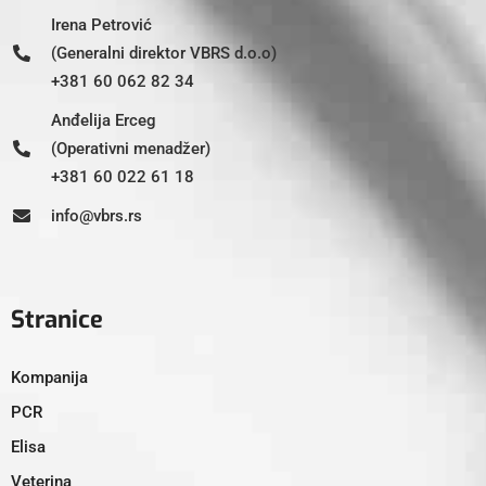
Irena Petrović
(Generalni direktor VBRS d.o.o)
+381 60 062 82 34
Anđelija Erceg
(Operativni menadžer)
+381 60 022 61 18
info@vbrs.rs
Stranice
Kompanija
PCR
Elisa
Veterina