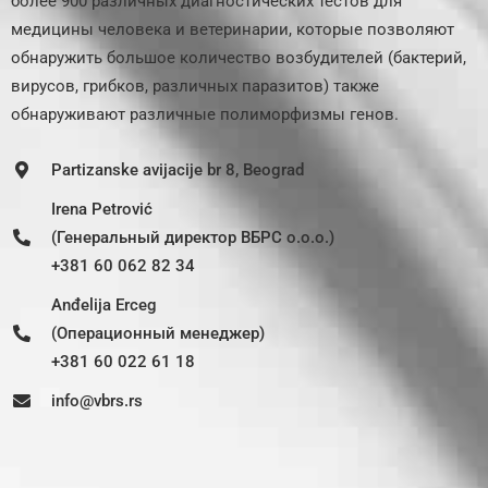
более 900 различных диагностических тестов для
медицины человека и ветеринарии, которые позволяют
обнаружить большое количество возбудителей (бактерий,
вирусов, грибков, различных паразитов) также
обнаруживают различные полиморфизмы генов.
Partizanske avijacije br 8, Beograd
Irena Petrović
(Генеральный директор ВБРС о.о.о.)
+381 60 062 82 34
Anđelija Erceg
(Операционный менеджер)
+381 60 022 61 18
info@vbrs.rs