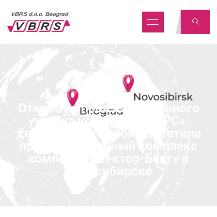
Открытие производственного
участка компании «ВБРС»:
делегация из Сербии посетила
производственный комплекс
компании «Вектор-Бест» в
Новосибирске