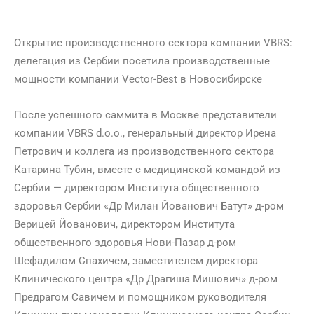
Открытие производственного сектора компании VBRS:
делегация из Сербии посетила производственные
мощности компании Vector-Best в Новосибирске
После успешного саммита в Москве представители
компании VBRS d.o.o., генеральный директор Ирена
Петрович и коллега из производственного сектора
Катарина Тубин, вместе с медицинской командой из
Сербии — директором Института общественного
здоровья Сербии «Др Милан Йованович Батут» д-ром
Верицей Йованович, директором Института
общественного здоровья Нови-Пазар д-ром
Шефадилом Спахичем, заместителем директора
Клинического центра «Др Драгиша Мишович» д-ром
Предрагом Савичем и помощником руководителя